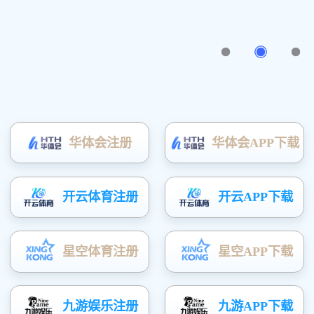
联系方式
单位名称：江西四方锅炉环保设备有限公司
来源:
地址：南昌市长堎工业区（二期）物华路38
号
电话：0791-83671686
传真：0791-83671686
联系人：周经理 13907085695
邮箱：jxsf_1989@126.com
公司资质
税务登记证
企业法定人营业执照
优秀供应方
中华人民共和国组织机构代码证
中华人民共和国特种设备许可证（...